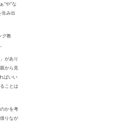
”や“な
を生み出
ング教
。
」があり
親から見
ればいい
ることは
のかを考
借りなが