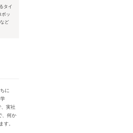
るタイ
ロボッ
行など
ちに
工学
で、実社
で、何か
ます。