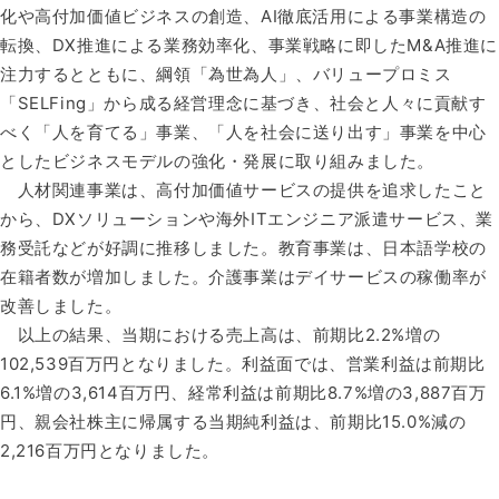
化や高付加価値ビジネスの創造、AI徹底活用による事業構造の
転換、DX推進による業務効率化、事業戦略に即したM&A推進に
注力するとともに、綱領「為世為人」、バリュープロミス
「SELFing」から成る経営理念に基づき、社会と人々に貢献す
べく「人を育てる」事業、「人を社会に送り出す」事業を中心
としたビジネスモデルの強化・発展に取り組みました。​
人材関連事業は、高付加価値サービスの提供を追求したこと
から、DXソリューションや海外ITエンジニア派遣サービス、業
務受託などが好調に推移しました。教育事業は、日本語学校の
在籍者数が増加しました。介護事業はデイサービスの稼働率が
改善しました。​
以上の結果、当期における売上高は、前期比2.2%増の
102,539百万円となりました。利益面では、営業利益は前期比
6.1%増の3,614百万円、経常利益は前期比8.7%増の3,887百万
円、親会社株主に帰属する当期純利益は、前期比15.0%減の
2,216百万円となりました。​