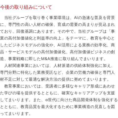
今後の取り組みについて​
当社グループを取り巻く事業環境は、AIの急速な普及を背景
に、専門性の高い人材の確保、育成の需要の高まりが見込まれ
ており、回復基調にあります。その中で、当社グループは「事
業の高付加価値化と利益率の向上」をテーマに、教育を中心と
したビジネスモデルの強化や、AI活用による業務の効率化、商
品・サービスモデルの高付加価値化、高付加価値ビジネスの創
造、事業戦略に即したM&A推進に取り組んでまいります。​
人材関連事業においては、人材派遣の供給体制強化に加え、
専門分野に特化した業務受託など、企業の労働力確保と専門人
材不足に対して最適な解決方法の提供に努めてまいります。​
教育事業においては、受講者に多様なキャリア形成にあわせ
た学びの場を提供するとともに、確実なキャリアアップを支援
してまいります。また、α世代に向けた商品開発体制を強化する
とともに、教育品質を最大化するために事業構造の見直しを図
ってまいります。​