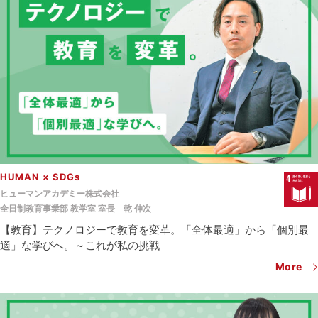
HUMAN × SDGs
ヒューマンアカデミー株式会社
全日制教育事業部 教学室 室長
乾 伸次
【教育】テクノロジーで教育を変革。「全体最適」から「個別最
適」な学びへ。～これが私の挑戦
More