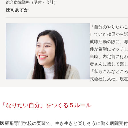
総合病院勤務（受付・会計）
庄司あすか
「自分のやりたい
していた叔母から
就職活動の際に、
件が希望にマッチ
当時、内定前に行
者さんに接して楽
「私もこんなところ
式会社に入社。現
「なりたい自分」をつくる５ルール
医療系専門学校の実習で、生き生きと楽しそうに働く病院受付