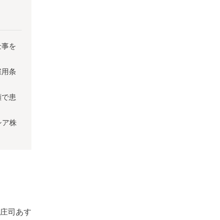
仕事を
雇用条
顔で患
シア株
庄司あす