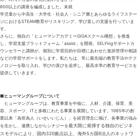
800以上の講座を編成しました。未就
学児童から中高生・大学生・社会人・シニア層とあらゆるライフステー
ジにおけるSTEAM教育やリスキリング、学び直しの支援を行っていま
す。
さらに、独自の「ヒューマンアカデミーGIGAスクール構想」を推進
し、学習支援プラットフォーム「assist」を開発。SELFingサポートカ
ウンセラーと講師が、個別に学習目的や目標にあわせた進捗管理や相談
などの学習サポートをします。私たちは、常に最先端の教育手法やテク
ノロジーを取り入れ、学びの喜びを追求し、最高水準の教育サービスを
提供していきます。
■ヒューマングループについて
ヒューマングループは、教育事業を中核に、人材、介護、保育、美
容、スポーツ、ITと多岐にわたる事業を展開しています。1985年の創
業以来「為世為人（いせいいじん）」を経営理念に掲げ、各事業の強み
最大限に発揮する独自のビジネ
を生かし、連携しながらシナジーを
スモデルにより、国内320拠点以上、海外5カ国6法人のネットワ