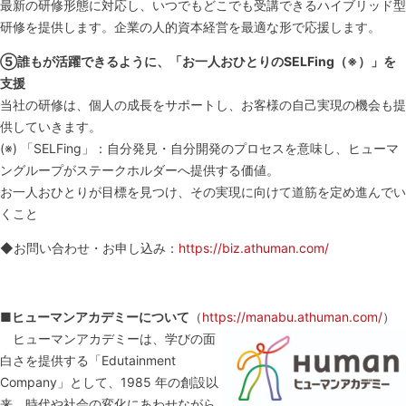
最新の研修形態に対応し、いつでもどこでも受講できるハイブリッド型
研修を提供します。企業の人的資本経営を最適な形で応援します。
⑤誰もが活躍できるように、「お一人おひとりのSELFing（※）」を
支援
当社の研修は、個人の成長をサポートし、お客様の自己実現の機会も提
供していきます。
(※) 「SELFing」：自分発見・自分開発のプロセスを意味し、ヒューマ
ングループがステークホルダーへ提供する価値。
お一人おひとりが目標を見つけ、その実現に向けて道筋を定め進んでい
くこと
◆お問い合わせ・お申し込み：
https://biz.athuman.com/
■ヒューマンアカデミーについて
（
https://manabu.athuman.com/
）
ヒューマンアカデミーは、学びの面
白さを提供する「Edutainment
Company」として、1985 年の創設以
来、時代や社会の変化にあわせながら