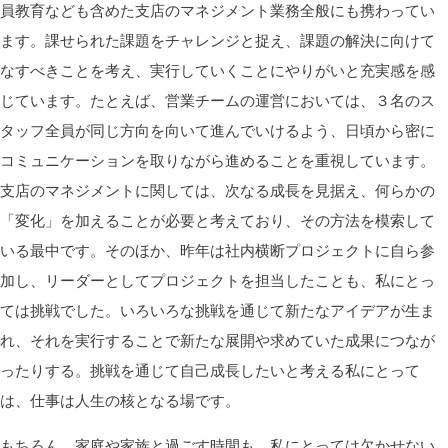
員教育なども含めた支店のマネジメント業務全般にも携わってい
ます。課せられた課題をチャレンジと捉え、課題の解決に向けて
なすべきことを考え、実行していくことにやりがいと充実感を感
じています。たとえば、営業チームの運営においては、３名のス
タッフ全員が同じ方向を向いて進んでいけるよう、日頃から密に
コミュニケーションを取りながら進めることを重視しています。
支店のマネジメントに関しては、次なる成長を見据え、何らかの
「変化」を加えることが必要と考えており、その方法を模索して
いる最中です。そのほか、昨年は社内横断プロジェクトに自ら参
加し、
リーダーとしてプロジェクトを担当した
ことも、私にとっ
ては挑戦でした。いろいろな挑戦を通じて新たなアイデアが生ま
れ、それを実行することで新たな展開や求めていた成果につなが
ったりする。挑戦を通じて自己成長したいと考える私にとって
は、仕事は人生の核となる場です。
もちろん、家庭や家族と過ごす時間も、私にとっては欠かせない