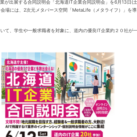
業が出展する合同説明会「北海道IT企業合同説明会」を6月13日(土
場には、2次元メタバース空間「MetaLife（メタライフ）」を
いて、学生や一般求職者を対象に、道内の優良IT企業約２０社が