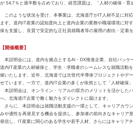
が 54.7％と過半数を占めており、経営課題は、「人材の確保・育成
このような状況を受け、本事業は、北海道庁がIT人材不足に対応
ます。道内IT産業の認知度向上と道内企業の業務や職場環境に対
保を支援し、良質で安定的な正社員就職者等の雇用の創出・定着
【開催概要】
本説明会には、道内を拠点とするAI・DX推進企業、自社パッケ
道内IT産業の人材確保と、学生・求職者のシームレスな就職活動
催いたします。近年、北海道では次世代半導体プロジェクトやデー
せています。一方で、道内IT企業の多くが依然として「人材確保
本説明会は、オンライン・リアルの双方のメリットを活かしたハ
へ、北海道IT企業で働く魅力をダイレクトに届けます。
さらに、本説明会は就職活動支援の一環として、キャリアカウン
みや適性を再発見する機会を提供し、参加者の前向きなキャリア形
発信し、IT産業に関心のある学生や若手人材、さらにはキャリア