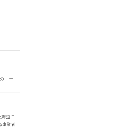
のニー
海道IT
る事業者