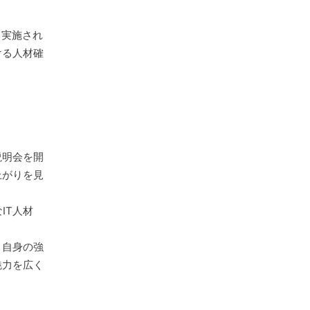
て実施され
ける人材確
説明会を開
上がりを見
IT人材
、自身の強
魅力を広く