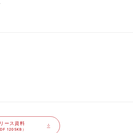
階
リース資料
DF 1205KB）