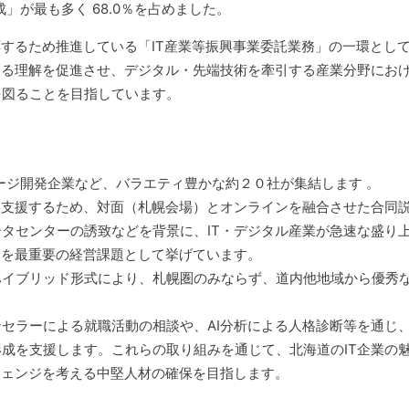
」が最も多く 68.0％を占めました。
するため推進している「IT産業等振興事業委託業務」の一環とし
する理解を促進させ、デジタル・先端技術を牽引する産業分野にお
を図ることを目指しています。
ージ開発企業など、バラエティ豊かな約２０社が集結します 。
を支援するため、対面（札幌会場）とオンラインを融合させた合同
タセンターの誘致などを背景に、IT・デジタル産業が急速な盛り
」を最重要の経営課題として挙げています。
イブリッド形式により、札幌圏のみならず、道内他地域から優秀な
セラーによる就職活動の相談や、AI分析による人格診断等を通じ
成を支援します。これらの取り組みを通じて、北海道のIT企業の
チェンジを考える中堅人材の確保を目指します。