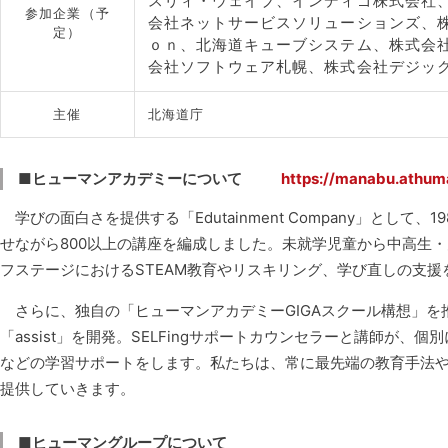
スリィ・ウェイブ、インディゴ株式会社、
参加企業（予
会社ネットサービスソリューションズ、
定）
ｏｎ、北海道キューブシステム、株式会
会社ソフトウェア札幌、株式会社デジック
主催
北海道庁
■ヒューマンアカデミーについて
https://manabu.athum
学びの面白さを提供する「Edutainment Company」として
せながら800以上の講座を編成しました。未就学児童から中高生
フステージにおけるSTEAM教育やリスキリング、学び直しの支援
さらに、独自の「ヒューマンアカデミーGIGAスクール構想」を
「assist」を開発。SELFingサポートカウンセラーと講師が
などの学習サポートをします。私たちは、常に最先端の教育手法
提供していきます。
■ヒューマングループについて