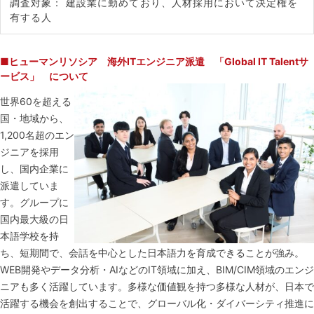
調査対象： 建設業に勤めており、人材採用において決定権を
有する人
■ヒューマンリソシア 海外ITエンジニア派遣 「Global IT Talentサ
ービス」 について
世界60を超える
国・地域から、
1,200名超のエン
ジニアを採用
し、国内企業に
派遣していま
す。グループに
国内最大級の日
本語学校を持
ち、短期間で、会話を中心とした日本語力を育成できることが強み。
WEB開発やデータ分析・AIなどのIT領域に加え、BIM/CIM領域のエンジ
ニアも多く活躍しています。多様な価値観を持つ多様な人材が、日本で
活躍する機会を創出することで、グローバル化・ダイバーシティ推進に