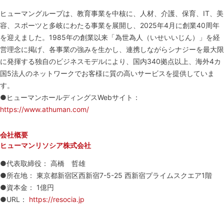
ヒューマングループは、教育事業を中核に、人材、介護、保育、IT、美
容、スポーツと多岐にわたる事業を展開し、2025年4月に創業40周年
を迎えました。1985年の創業以来「為世為人（いせいいじん）」を経
営理念に掲げ、各事業の強みを生かし、連携しながらシナジーを最大限
に発揮する独自のビジネスモデルにより、国内340拠点以上、海外4カ
国5法人のネットワークでお客様に質の高いサービスを提供していま
す。
●ヒューマンホールディングスWebサイト：
https://www.athuman.com/
会社概要
ヒューマンリソシア株式会社
●代表取締役： 高橋 哲雄
●所在地： 東京都新宿区西新宿7-5-25 西新宿プライムスクエア1階
●資本金： 1億円
●URL：
https://resocia.jp