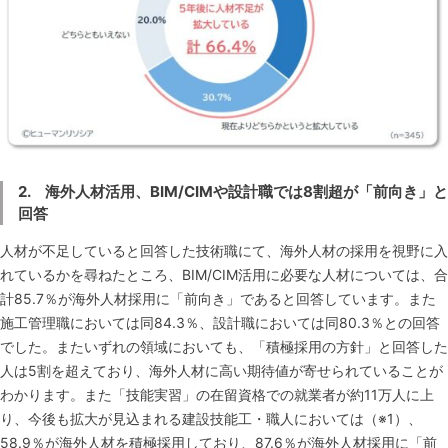
2. 海外人材活用、BIM/CIMや設計職では8割超が「前向き」と
回答
人材が不足していると回答した技術職にて、海外人材の採用を視野に入
れているかを尋ねたところ、BIM/CIM活用に必要な人材については、合
計85.7％が海外人材採用に「前向き」であると回答しています。また
施工管理職においては同84.3％、設計職においては同80.3％との回答
でした。またいずれの領域においても、「積極採用の方針」と回答した
人は5割を超えており、海外人材に高い期待値が寄せられていることが
わかります。また「技能実習」の在留資格での就業者が約11万人に上
り、今後も拡大が見込まれる建設技能工・職人においては（※1）、
58.9％が海外人材を積極採用しており、87.6％が海外人材採用に「前