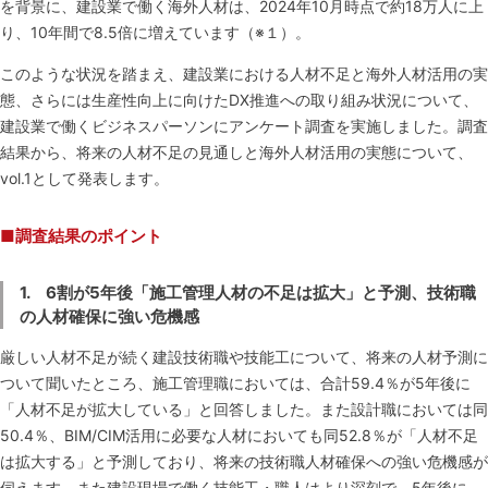
を背景に、建設業で働く海外人材は、2024年10月時点で約18万人に上
り、10年間で8.5倍に増えています（※１）。
このような状況を踏まえ、建設業における人材不足と海外人材活用の実
態、さらには生産性向上に向けたDX推進への取り組み状況について、
建設業で働くビジネスパーソンにアンケート調査を実施しました。調査
結果から、将来の人材不足の見通しと海外人材活用の実態について、
vol.1として発表します。
■調査結果のポイント
1. 6割が5年後「施工管理人材の不足は拡大」と予測、技術職
の人材確保に強い危機感
厳しい人材不足が続く建設技術職や技能工について、将来の人材予測に
ついて聞いたところ、施工管理職においては、合計59.4％が5年後に
「人材不足が拡大している」と回答しました。また設計職においては同
50.4％、BIM/CIM活用に必要な人材においても同52.8％が「人材不足
は拡大する」と予測しており、将来の技術職人材確保への強い危機感が
伺えます。また建設現場で働く技能工・職人はより深刻で、5年後に