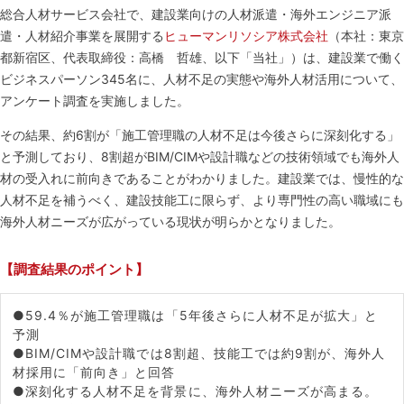
総合人材サービス会社で、建設業向けの人材派遣・海外エンジニア派
遣・人材紹介事業を展開する
ヒューマンリソシア株式会社
（本社：東京
都新宿区、代表取締役：高橋 哲雄、以下「当社」）は、建設業で働く
ビジネスパーソン345名に、人材不足の実態や海外人材活用について、
アンケート調査を実施しました。
その結果、約6割が「施工管理職の人材不足は今後さらに深刻化する」
と予測しており、8割超がBIM/CIMや設計職などの技術領域でも海外人
材の受入れに前向きであることがわかりました。建設業では、慢性的な
人材不足を補うべく、建設技能工に限らず、より専門性の高い職域にも
海外人材ニーズが広がっている現状が明らかとなりました。
【調査結果のポイント】
●59.4％が施工管理職は「5年後さらに人材不足が拡大」と
予測
●BIM/CIMや設計職では8割超、技能工では約9割が、海外人
材採用に「前向き」と回答
●深刻化する人材不足を背景に、海外人材ニーズが高まる。