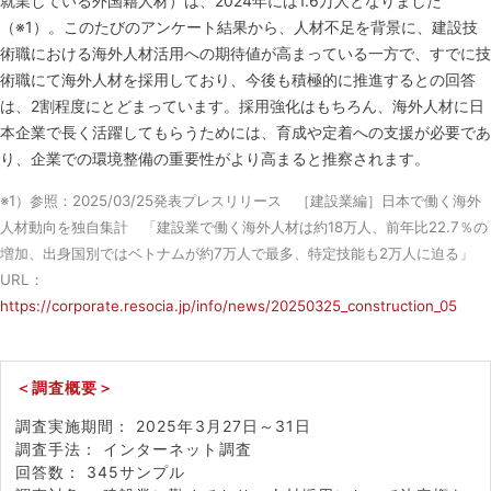
就業している外国籍人材）は、2024年には1.6万人となりました
（※1）。このたびのアンケート結果から、人材不足を背景に、建設技
術職における海外人材活用への期待値が高まっている一方で、すでに技
術職にて海外人材を採用しており、今後も積極的に推進するとの回答
は、2割程度にとどまっています。採用強化はもちろん、海外人材に日
本企業で長く活躍してもらうためには、育成や定着への支援が必要であ
り、企業での環境整備の重要性がより高まると推察されます。
※1）参照：2025/03/25発表プレスリリース ［建設業編］日本で働く海外
人材動向を独自集計 「建設業で働く海外人材は約18万人、前年比22.7％の
増加、出身国別ではベトナムが約7万人で最多、特定技能も2万人に迫る」
URL：
https://corporate.resocia.jp/info/news/20250325_construction_05
＜調査概要＞
調査実施期間： 2025年3月27日～31日
調査手法： インターネット調査
回答数： 345サンプル