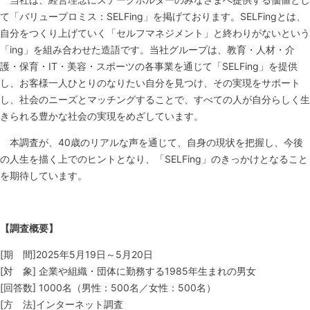
て「バリュープロミス：SELFing」を掲げております。SELFingとは、
自分をつくり上げていく「セルフマネジメント」と終わりがないという
「ing」を組み合わせた造語です。当社グループは、教育・人材・介
護・保育・IT・美容・スポーツの各事業を通じて「SELFing」を提供
し、お客様一人ひとりのなりたい自分を見つけ、その実現をサポート
し、社会のニーズとマッチングすることで、すべての人が自分らしく生
きられる豊かな社会の実現をめざしています。
本調査が、40歳のリアルな声を通じて、自身の現状を把握し、今後
の人生を描く上でのヒントとなり、「SELFing」のきっかけとなること
を期待しています。
【調査概要】
[期 間]2025年5月19日～5月20日
[対 象] 企業や組織・団体に勤務する1985年生まれの男女
[回答数] 1000名（男性：500名／女性：500名）
[方 法]インターネット調査