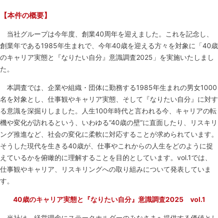
【本件の概要】
当社グループは今年度、創業40周年を迎えました。これを記念し、
創業年である1985年生まれで、今年40歳を迎える方々を対象に「40歳
のキャリア実態と『なりたい自分』意識調査2025」を実施いたしまし
た。
本調査では、企業や組織・団体に勤務する1985年生まれの男女1000
名を対象とし、仕事観やキャリア実態、そして『なりたい自分』に対す
る意識を深掘りしました。人生100年時代と言われる今、キャリアの転
機や変化が訪れるという、いわゆる“40歳の壁”に直面したり、リスキリ
ング推進など、社会の変化に柔軟に対応することが求められています。
そうした現代を生きる40歳が、仕事やこれからの人生をどのように捉
えているかを俯瞰的に理解することを目的としています。vol.1では、
仕事観やキャリア、リスキリングへの取り組みについて発表していま
す。
40歳のキャリア実態と『なりたい自分』意識調査2025 vol.1
当社は、経営理念にステークホルダーのみなさまへ提供する価値とし