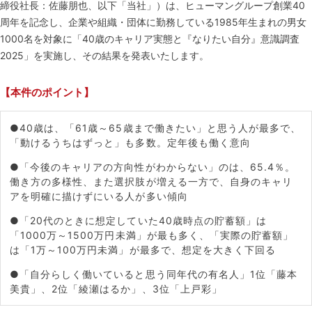
締役社長：佐藤朋也、以下「当社」）は、ヒューマングループ創業40
周年を記念し、企業や組織・団体に勤務している1985年生まれの男女
1000名を対象に「40歳のキャリア実態と『なりたい自分』意識調査
2025」を実施し、その結果を発表いたします。
【本件のポイント】
●40歳は、「61歳～65歳まで働きたい」と思う人が最多で、
「動けるうちはずっと」も多数。定年後も働く意向
●「今後のキャリアの方向性がわからない」のは、65.4％。
働き方の多様性、また選択肢が増える一方で、自身のキャリ
アを明確に描けずにいる人が多い傾向
●「20代のときに想定していた40歳時点の貯蓄額」は
「1000万～1500万円未満」が最も多く、「実際の貯蓄額」
は「1万～100万円未満」が最多で、想定を大きく下回る
●「自分らしく働いていると思う同年代の有名人」1位「藤本
美貴」、2位「綾瀬はるか」、3位「上戸彩」