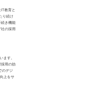
IT教育と
わたり続け
手続き機能
ア社の採用
思います。
材採用の効
でのデジ
性向上をサ