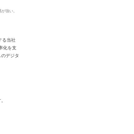
感が強い。
する当社
率化を支
スのデジタ
す。