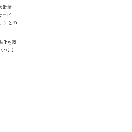
表取締
サービ
社」）との
率化を図
まいりま