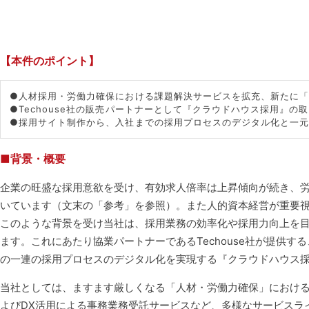
【本件のポイント】
●人材採用・労働力確保における課題解決サービスを拡充、新たに
●Techouse社の販売パートナーとして『クラウドハウス採用』の
●採用サイト制作から、入社までの採用プロセスのデジタル化と一
■背景・概要
企業の旺盛な採用意欲を受け、有効求人倍率は上昇傾向が続き、労働
いています（文末の「参考」を参照）。また人的資本経営が重要
このような背景を受け当社は、採用業務の効率化や採用力向上を
ます。これにあたり協業パートナーであるTechouse社が提供
の一連の採用プロセスのデジタル化を実現する『クラウドハウス
当社としては、ますます厳しくなる「人材・労働力確保」における
よびDX活用による事務業務受託サービスなど、多様なサービスラ