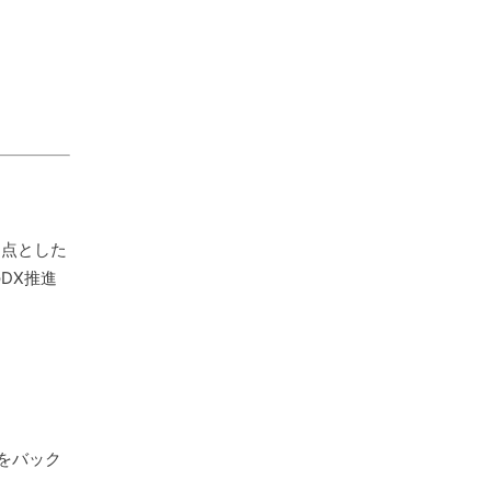
起点とした
DX推進
をバック