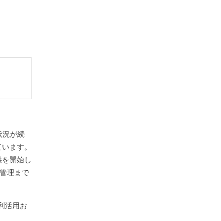
状況が続
ています。
供を開始し
考管理まで
利活用お