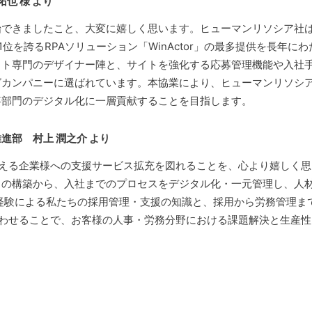
拓也 様 より
できましたこと、大変に嬉しく思います。ヒューマンリソシア社は
位を誇るRPAソリューション「WinActor」の最多提供を長年に
イト専門のデザイナー陣と、サイトを強化する応募管理機能や入社
グカンパニーに選ばれています。本協業により、ヒューマンリソシ
事部門のデジタル化に一層貢献することを目指します。
進部 村上 潤之介 より
を抱える企業様への支援サービス拡充を図れることを、心より嬉しく
トの構築から、入社までのプロセスをデジタル化・一元管理し、人
経験による私たちの採用管理・支援の知識と、採用から労務管理ま
け合わせることで、お客様の人事・労務分野における課題解決と生産