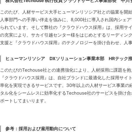
株式会社Techouse 執行役員 クラウドサービス事業部長 中川 
このたび、人材サービス大手ヒューマンリソシア社との協業を開始
人事部門への手厚い伴走を強みに、8,000社に導入され国内シェア1
られています。そして弊社の『クラウドハウス採用』は、採用サ
の充実により、サカイ引越センター様をはじめとするリーディン
支援と『クラウドハウス採用』のテクノロジーを掛け合わせ、人
ヒューマンリソシア DXソリューション事業本部 HRテック推
このたびのTechouse社との連携強化により、人材採用に課題
『クラウドハウス採用』は、自社ブランドに最適化した採用サイ
率化を実現できるサービスです。30年以上の人材サービス事業の
タル化をシームレスに効率化するTechouse社のサービスを掛
ポートしてまいります。
参考：採用および雇用動向について