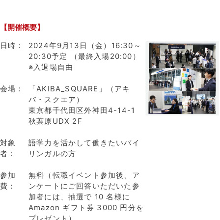
【開催概要】
日時：
2024年9月13日（金）16:30～
20:30予定 （最終入場20:00）
※入退場自由
会場：
「AKIBA_SQUARE」（アキ
バ・スクエア）
東京都千代田区外神田4-14-1
秋葉原UDX 2F
対象
語学力を活かして働きたいバイ
者：
リンガルの方
参加
無料（転職イベント参加後、ア
費：
ンケートにご回答いただいた参
加者には、抽選で 10 名様に
Amazon ギフト券 3000 円分を
プレゼント）