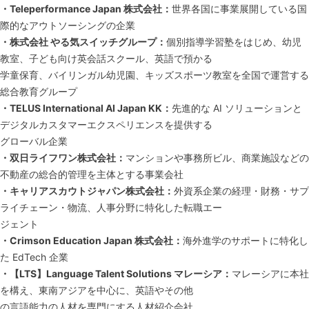
・Teleperformance Japan 株式会社：
世界各国に事業展開している国
際的なアウトソーシングの企業
・株式会社 やる気スイッチグループ：
個別指導学習塾をはじめ、幼児
教室、子ども向け英会話スクール、英語で預かる
学童保育、バイリンガル幼児園、キッズスポーツ教室を全国で運営する
総合教育グループ
・TELUS International AI Japan KK：
先進的な AI ソリューションと
デジタルカスタマーエクスペリエンスを提供する
グローバル企業
・双日ライフワン株式会社：
マンションや事務所ビル、商業施設などの
不動産の総合的管理を主体とする事業会社
・キャリアスカウトジャパン株式会社：
外資系企業の経理・財務・サプ
ライチェーン・物流、人事分野に特化した転職エー
ジェント
・Crimson Education Japan 株式会社：
海外進学のサポートに特化し
た EdTech 企業
・【LTS】Language Talent Solutions マレーシア：
マレーシアに本社
を構え、東南アジアを中心に、英語やその他
の言語能力の人材を専門にする人材紹介会社