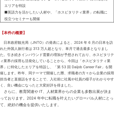
エリアを特設
■英語力を活かしたい人材や、「ホスピタリティ業界」の転職に
役立つセミナーも開催
【本件の概要】
日本政府観光局（JNTO）の発表によると、2024 年 6 月の日本を訪
れた外国人旅行者は 313 万人超となり、単月で過去最多となりまし
た。引き続きインバウンド需要の増加が予想されており、ホスピタリテ
ィ業界の採用も活発化していることから、今回は「ホスピタリティ業
界」に特化したエリアを特設し、「第 53 回 Daijob Career Fair」を開
催します。昨年、同テーマで開催した際、求職者の方々から企業の採用
担当者と直接話をすることで、入社前に社風や社員の様子がわかりやす
く、良い機会になったと大変好評を得ました。
さらに、教育関連や IT、人材業界からの企業も多数出展が決ま
っております。2024 年中に転職を叶えたいグローバル
人材にとっ
て、絶好の機会を提供いたします。