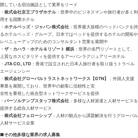
開している宿泊施設として業界をリード
・
株式会社京王プラザホテル
：世界中のビジネスマンや旅行者が多く利
用する国際ホテル
・
ホテルベッズ・ジャパン株式会社
：世界最大規模のベッドバンクを誇
るホテルベッズ・グループ。日本ではベッドを提供するホテルの開拓や
レベニューアップのためのコンサルタント営業を展開中
・
ザ・カハラ・ホテル＆リゾート 横浜
：世界の名門リゾートとして、
上質なホスピタリティを提供するアーバンラグジュアリーホテル
・
JTA CO., LTD
：香港で設立された日本人旅行者を取り扱うトラベル
エージェンシー
・
株式会社グローバルトラストネットワークス【GTN】
：外国人支援
事業を展開しており、世界中の顧客に信頼性と安
全性を重視した統合型ネットワークサービスを提供
・
パーソルテンプスタッフ株式会社
：多様な人材派遣と人材サービスを
提供する総合人材サービス
・
株式会社フェローシップ
：人材の観点から課題解決を行うグローバル
人材サービス企業
■その他多様な業界の求人募集