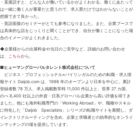
・直接話すと、どんな人が働いているかがよくわかる。働くにあたって
は一緒に働く人が重要だと思うので、求人票だけではわからないことが
把握できて良かった。
・英語面接のセミナーがとても参考になりました。また、企業ブースで
は具体的な話をじっくりと聞くことができ、自分が働くことになった場
合のイメージがよくわきました。
◆企業様からの出展料金や当日のご見学など、詳細のお問い合わせ
は、
こちら
から。
■
ヒューマングローバルタレント株式会社について
ビジネス・プロフェッショナル×バイリンガルのための転職・求人情
報サイト Daijob.com は、1998 年のオープンより日本を中心に、累計
登録者数 78 万人、求人掲載数常時 11,000 件以上と、世界 27 カ国、
のべ 8,400 社以上の外資・日系グローバル企業から高い評価を得てき
ました。他にも海外転職専門の「Working Abroad」や、職種やスキル
に特化した「Daijob Specialists」シリーズの転職サイトを展開し、ダ
イレクトリクルーティングを含め、企業と求職者との効率的なオンライ
ンマッチングの場を提供しています。