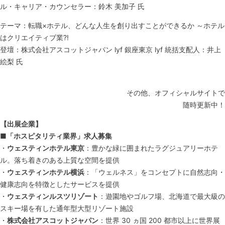
ル・キャリア・カウンセラー：鈴木 美加子 氏
テーマ：転職×ホテル、どんな人生を創り出すことができるか ～ホテル
はクリエイティブ業?!
登壇：株式会社アスコットジャパン lyf 銀座東京 lyf 統括支配人：井上
絵梨 氏
その他、オフィシャルサイトで
随時更新中！
【出展企業】
■「ホスピタリティ業界」求人募集
・
ウェスティンホテル東京
：豊かな緑に囲まれたラグジュアリーホテ
ル。落ち着きのある上質な空間を提供
・
ウェスティンホテル横浜
：「ウェルネス」をコンセプトに自然志向・
健康志向を特徴としたサービスを提供
・
ウェスティンルスツリゾート
：遊園地やゴルフ場、北海道で最大級の
スキー場を有した通年型大型リゾート施設
・
株式会社アスコットジャパン
：世界 30 ヵ国 200 都市以上に世界展