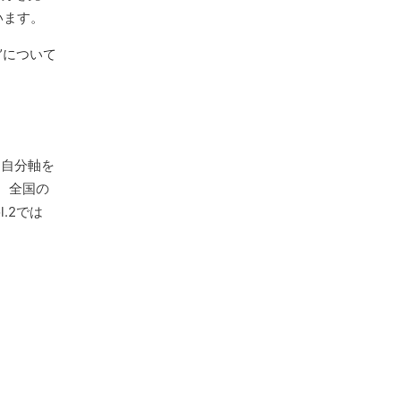
います。
”について
に自分軸を
、全国の
.2では