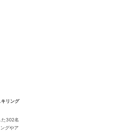
スキリング
た302名
リングやア