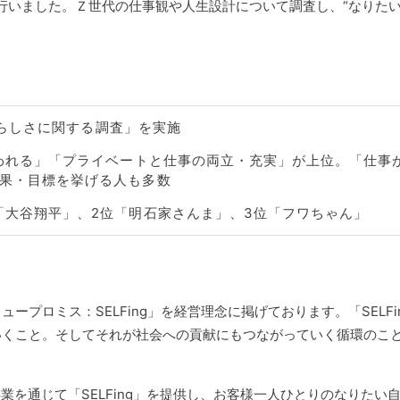
を行いました。Ｚ世代の仕事観や人生設計について調査し、“なりたい
自分らしさに関する調査」を実施
慕われる」「プライベートと仕事の両立・充実」が上位。「仕事
果・目標を挙げる人も多数
「大谷翔平」、2位「明石家さんま」、3位「フワちゃん」
ロミス：SELFing」を経営理念に掲げております。「SELFi
いくこと。そしてそれが社会への貢献にもつながっていく循環のこ
を通じて「SELFing」を提供し、お客様一人ひとりのなりたい