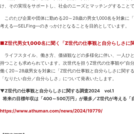
け、その実現をサポートし、社会のニーズとマッチングすること
このたび企業や団体に勤める20～28歳の男女1,000名を対象に
考える―SELFing―のきっかけとなることを目的としています。
■Z
世代男女1,000名に聞く「Z世代の仕事観と自分らしさに関
ライフスタイル、働き方、価値観などの多様化に伴い、一人ひと
持つことも求められています。次世代を担うZ世代の仕事観や“自
働く20～28歳男女を対象に「Z世代の仕事観と自分らしさに関する調
「なりたい自分／自分らしさ」について発表いたします。
▼
Z
世代の仕事観と自分らしさに関する調査2024
vol.1
将来の目標年収は「400～500万円」が最多／Z世代が考える「
https://www.athuman.com/news/2024/19779/