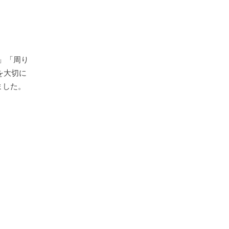
」「周り
を大切に
ました。