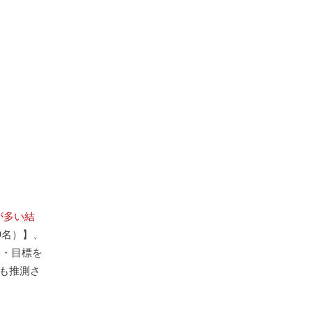
が多い結
9名）】、
果・目標を
も推測さ