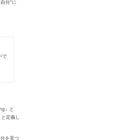
自分”に
がで
ng」と
とと定義し
自分を見つ