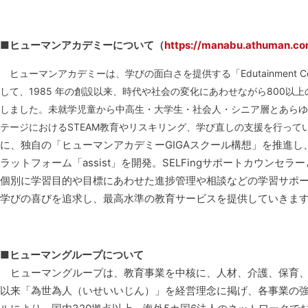
■ヒューマンアカデミーについて（
https://manabu.athuman.co
ヒューマンアカデミーは、学びの面白さを提供する「Edutainment Co
して、1985 年の創設以来、時代や社会の変化にあわせながら800以
しました。未就学児童から中高生・大学生・社会人・シニア層とあらゆ
テージにおけるSTEAM教育やリスキリング、学び直しの支援を行って
に、独自の「ヒューマンアカデミーGIGAスクール構想」を推進し
ラットフォーム「assist」を開発。SELFingサポートカウンセラ
個別に学習目的や目標にあわせた進捗管理や相談などの学習サポ
学びの喜びを追求し、最高水準の教育サービスを提供していき
■ヒューマングループについて
ヒューマングループは、教育事業を中核に、人材、介護、保育、美
以来「為世為人（いせいいじん）」を経営理念に掲げ、各事業の