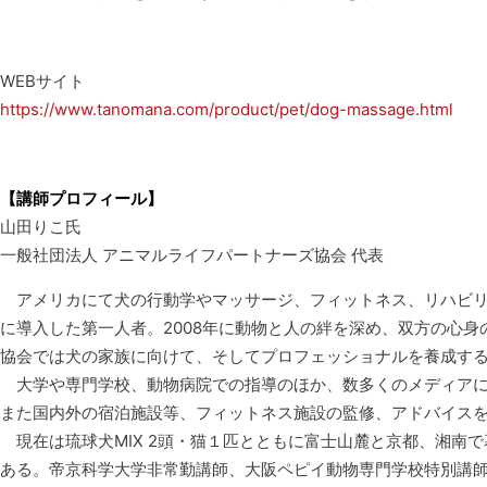
WEBサイト
https://www.tanomana.com/product/pet/dog-massage.html
【講師プロフィール】
山田りこ氏
一般社団法人 アニマルライフパートナーズ協会 代表
アメリカにて犬の行動学やマッサージ、フィットネス、リハビリ
に導入した第一人者。2008年に動物と人の絆を深め、双方の心身
協会では犬の家族に向けて、そしてプロフェッショナルを養成す
大学や専門学校、動物病院での指導のほか、数多くのメディアに
また国内外の宿泊施設等、フィットネス施設の監修、アドバイス
現在は琉球犬MIX 2頭・猫１匹とともに富士山麓と京都、湘南
ある。帝京科学大学非常勤講師、大阪ペピイ動物専門学校特別講