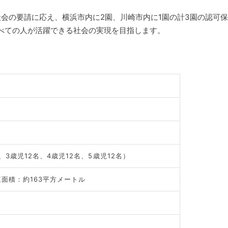
の要請に応え、横浜市内に2園、川崎市内に1園の計3園の認可保
べての人が活躍できる社会の実現を目指します。
）
、3歳児12名、4歳児12名、5歳児12名）
面積：約163平方メートル