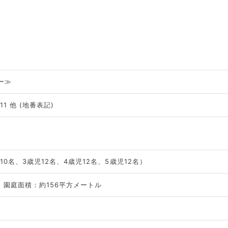
ー≫
1 他 (地番表記)
10名、3歳児12名、4歳児12名、5歳児12名）
園庭面積：約156平方メートル