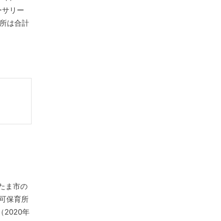
ーサリー
所は合計
たま市の
認可保育所
2020年