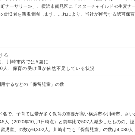
田町ナーサリー≫」、横浜市鶴見区に「スターチャイルド≪生麦ナ
の計3園を新規開園します。これにより、当社が運営する認可保育
する
園、川崎市内では5園に
080人、保育の受け皿が依然不足している状況
利用するなどの「保留児童」の数
ド名で、子育て世帯が多く保育の需要が高い横浜市や川崎市、さい
人（2020年10月1日時点）と前年比で507人減少したものの、
童」の数が6,302人。川崎市でも「保留児童」の数は4,080人（