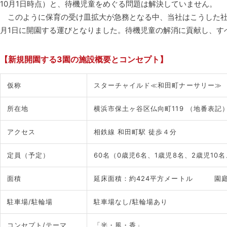
10月1日時点）と、待機児童をめぐる問題は解決していません。
このように保育の受け皿拡大が急務となる中、当社はこうした社会
月1日に開園する運びとなりました。待機児童の解消に貢献し、す
【新規開園する3園の施設概要とコンセプト】
仮称
スターチャイルド≪和田町ナーサリー≫
所在地
横浜市保土ヶ谷区仏向町119 （地番表記
アクセス
相鉄線 和田町駅 徒歩４分
定員（予定）
60名（0歳児6名、1歳児8名、2歳児10名
面積
延床面積：約424平方メートル 園庭
駐車場/駐輪場
駐車場なし/駐輪場あり
コンセプト/テーマ
「光・風・香」