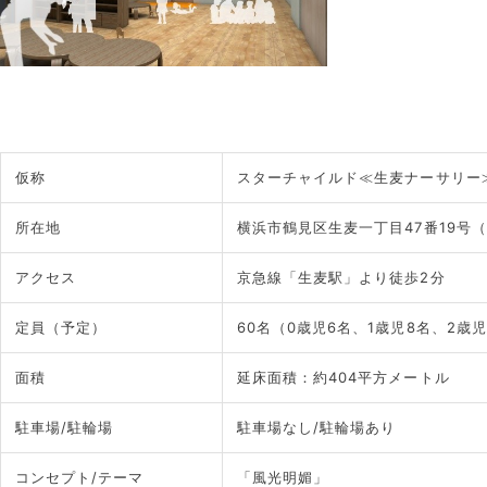
仮称
スターチャイルド≪生麦ナーサリー
所在地
横浜市鶴見区生麦一丁目47番19号
アクセス
京急線「生麦駅」より徒歩2分
定員（予定）
60名（0歳児6名、1歳児8名、2歳児
面積
延床面積：約404平方メートル 
駐車場/駐輪場
駐車場なし/駐輪場あり
コンセプト/テーマ
「風光明媚」