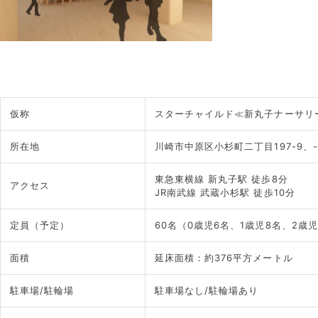
仮称
スターチャイルド≪新丸子ナーサリ
所在地
川崎市中原区小杉町二丁目197-9、-1
東急東横線 新丸子駅 徒歩8分
アクセス
JR南武線 武蔵小杉駅 徒歩10分
定員（予定）
60名（0歳児6名、1歳児8名、2歳児
面積
延床面積：約376平方メートル 
駐車場/駐輪場
駐車場なし/駐輪場あり