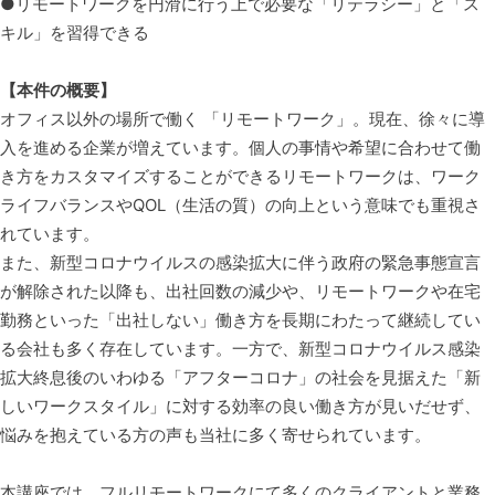
●リモートワークを円滑に行う上で必要な「リテラシー」と「ス
キル」を習得できる
【本件の概要】
オフィス以外の場所で働く 「リモートワーク」。現在、徐々に導
入を進める企業が増えています。個人の事情や希望に合わせて働
き方をカスタマイズすることができるリモートワークは、ワーク
ライフバランスやQOL（生活の質）の向上という意味でも重視さ
れています。
また、新型コロナウイルスの感染拡大に伴う政府の緊急事態宣言
が解除された以降も、出社回数の減少や、リモートワークや在宅
勤務といった「出社しない」働き方を長期にわたって継続してい
る会社も多く存在しています。一方で、新型コロナウイルス感染
拡大終息後のいわゆる「アフターコロナ」の社会を見据えた「新
しいワークスタイル」に対する効率の良い働き方が見いだせず、
悩みを抱えている方の声も当社に多く寄せられています。
本講座では、フルリモートワークにて多くのクライアントと業務