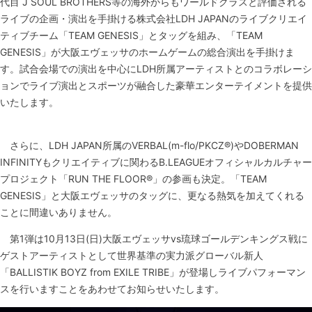
代目 J SOUL BROTHERS等の海外からもワールドクラスと評価される
ライブの企画・演出を手掛ける株式会社LDH JAPANのライブクリエイ
ティブチーム「TEAM GENESIS」とタッグを組み、「TEAM
GENESIS」が大阪エヴェッサのホームゲームの総合演出を手掛けま
す。試合会場での演出を中心にLDH所属アーティストとのコラボレーシ
ョンでライブ演出とスポーツが融合した豪華エンターテイメントを提供
いたします。
さらに、LDH JAPAN所属のVERBAL(m-flo/PKCZ®)やDOBERMAN
INFINITYもクリエイティブに関わるB.LEAGUEオフィシャルカルチャー
プロジェクト「RUN THE FLOOR®」の参画も決定。「TEAM
GENESIS」と大阪エヴェッサのタッグに、更なる熱気を加えてくれる
ことに間違いありません。
第1弾は10月13日(日)大阪エヴェッサvs琉球ゴールデンキングス戦に
ゲストアーティストとして世界基準の実力派グローバル新人
「BALLISTIK BOYZ from EXILE TRIBE」が登場しライブパフォーマン
スを行いますことをあわせてお知らせいたします。