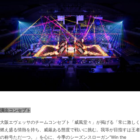
演出コンセプト
大阪エヴェッサのチームコンセプト「威風堂々」が掲げる「常に激しく
燃え盛る情熱を持ち、威厳ある態度で戦いに挑む。我等が目指すは王者
の称号ただ一つ。」を心に、今季のシーズンスローガン“Win the