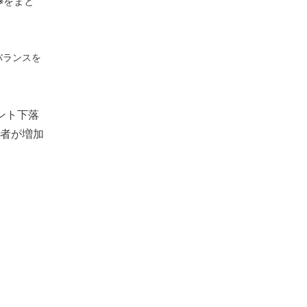
※をまと
バランスを
イント下落
者が増加