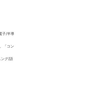
電子/半導
」、「コン
ング/語