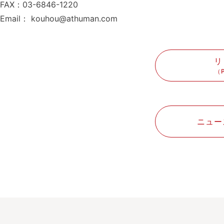
FAX：03-6846-1220
Email： kouhou@athuman.com
リ
（P
ニュー