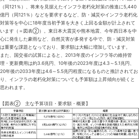
（同121％）、将来を見据えたインフラ老朽化対策の推進に5,440
億円（同121％）などを要求するなど、防・減災やインフラ老朽化
対策等を中心に18年度当初予算を大きく上回る金額が計上されて
います（＝図表②）。東日本大震災や熊本地震、今年西日本を中
心に発生した豪雨など、自然災害が多発する中で、防・減災対策
は重要な課題となっており、要求額は大幅に増加しています。
また、国交省の試算によると、2013年度のインフラ等の維持管
理・更新費用は約3.6兆円、10年後の2023年度は4.3～5.1兆円、
20年後の2033年度は4.6～5.5兆円程度になるものと推計されてお
り、インフラの老朽化対策についても予算額は上昇傾向が続くと
思われます。
【図表② 主な予算項目・要求額・概要】