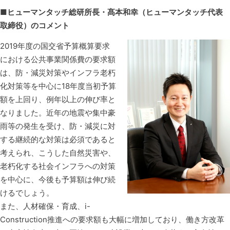
■ヒューマンタッチ総研所長・髙本和幸（ヒューマンタッチ代表
取締役）のコメント
2019年度の国交省予算概算要求
における公共事業関係費の要求額
は、防・減災対策やインフラ老朽
化対策等を中心に18年度当初予算
額を上回り、例年以上の伸び率と
なりました。近年の地震や集中豪
雨等の発生を受け、防・減災に対
する継続的な対策は必須であると
考えられ、こうした自然災害や、
老朽化する社会インフラへの対策
を中心に、今後も予算額は伸び続
けるでしょう。
また、人材確保・育成、i-
Construction推進への要求額も大幅に増加しており、働き方改革