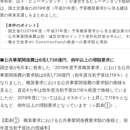
本和幸、以下「ヒューマンタッチ」）が運営するヒューマンタッチ総研
は、国土交通省の2019年度（平成31年度）予算概算要求から見る建設
業の将来見通しをまとめました。
【本件のポイント】
・国交省の2019年度（平成31年度）予算概算要求から見る建設業
・公共事業関係費は防・減災対策やインフラ老朽化対策を中心に、6兆1
・働き方改革やi-Constructionの推進への要求額も増加
■公共事業関係費は6兆1,736億円、例年以上の増額要求に
国交省が8月末に発表した「2019年度予算概算要求」における公共
事業関係費の要求額は6兆1,736億円（前年度当初予算比119％）と
なりました。概算要求における公共事業関係費の要求額の推移を
見ると、直近4カ年は前年度当初予算比116％程度で推移していま
したが、2019年度についてはおよそ3ポイント上昇して119％とな
るなど、例年以上の増額要求となっています（＝図表①）。
【図表① 概算要求における公共事業関係費要求額の推移と、前
年度当初予算比の増減率】