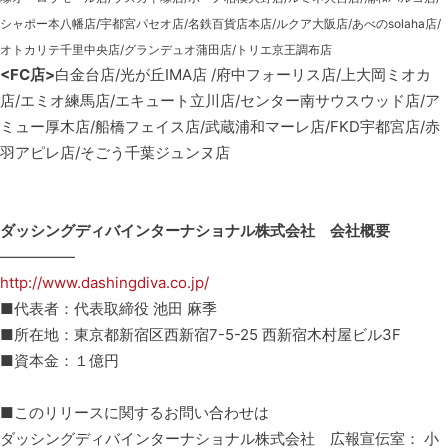
シャポー本八幡店/宇都宮パセオ店/名鉄百貨店本店/ルクア大阪店/あべのsolaha店/
オトカリテ千里中央店/グランデュオ蒲田店/トリエ京王調布店
<FC店>
白金台店/光が丘IMA店 /府中フォーリス店/上大岡ミオカ
店/エミオ練馬店/エキュート立川店/センター南サウスウッド店/ア
ミュー厚木店/船橋フェイス店/武蔵浦和マーレ店/FKD宇都宮店/赤
羽アピレ店/そごう千葉ジュンヌ店
ダッシングディバインターナショナル株式会社 会社概要
—————
http://www.dashingdiva.co.jp/
■代表者：代表取締役 池田 麻季
■所在地：東京都新宿区西新宿7-5-25 西新宿木村屋ビル3F
■資本金：１億円
■このリリースに関するお問い合わせは
ダッシングディバインターナショナル株式会社 広報宣伝室： 小