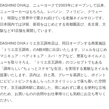
DASHING DIVAは、ニューヨークで2003年にオープンして以来、
ニューヨーカーはもちろん、レバノン、フィリピン、クウェー
ト、韓国など世界中で愛され続けている老舗ネイルサロンです。
日本国内では汐留、新宿をはじめとする首都圏及び、名古屋、大
阪など41店舗を展開しています。
DASHING DIVAトリエ京王調布店は、同日オープンする商業施設
「トリエ京王調布」のA館4階に出店いたします。ジェルをはじめ
マニキュア・ペディキュア・スパ・ケアなど、豊富なネイルメニ
ューを取りそろえ、「トリエ京王調布」のコンセプトでもある
「調布らしい“ちょっとステキ”な生活」を実現する素敵なネイルを
提案いたします。店内は、白と黒、グレーを基調とし、ポイント
にビビットピンクをあしらったスタイリッシュで落ち着いた空間
です。京王線調布駅に直結した、雨にぬれずに通える便利な立地
のため、お買いものの合間やお仕事帰りにも気軽にお立ち寄りく
ださい。