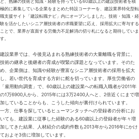
ど、熟練の技術と知識・経験を持っている60歳以上の建設技術者を積
極的に募集している企業をまとめた特設コーナーを、建設業界特化型転
職支援サイト「建設転職ナビ」内にオープンしました。技術・知識・経
験を活かしたいシニア層技術者の求職要望に応え、採用拡大に寄与する
ことで、業界が直面する労働力不足解消の切り札になると期待していま
す。
建設業界では、今後見込まれる熟練技術者の大量離職を背景に、
技術の継承と後継者の育成が喫緊の課題となっています。そのた
め、企業側は、知識や経験が豊富なシニア層技術者の採用を拡大
し、若い世代を育成する方針に舵を切っています。厚生労働省の
「雇用動向調査」で、60歳以上の建設業への転職入職者が2011年
の1万6900人から、2015年には3万2400人へと、2倍近くにまで増
加していることからも、こうした傾向が裏付けられています。
一方、仕事を探しているヒューマンタッチへの登録者の分析にお
いても、建設業に従事した経験のある60歳以上の登録者が年々増
加してきた結果、人材紹介の成約件数も2013年から2016年にかけ
ておよそ3倍に増加しています。