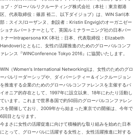
ョブ・グローバルリクルーティング株式会社（本社：東京都港
区、代表取締役：篠原 裕二、以下ダイジョブ）は、WIN Sarl(本
部：スイス/ローザンヌ、創設者：Kristin Engvig)のオーガニゼー
ショナルパートナーとして、英国ルミナラーニング社の日本パー
トナーIntrapersona KK (本社：日本、代表取締役：Elizabeth
Handover)とともに、女性の活躍推進のためのグローバルコンフ
ァレンス『WINConference Tokyo 2016』に協賛いたします。
WIN（Women's International Networking)は、女性のためのグロ
ーバルリーダーシップや、ダイバーシティー＆インクルージョン
を推進する企業のためのグローバルコンファレンスを主催するパ
イオニア的存在として、1997年に設立以来、18年にわたり活動し
ています。これまで世界各国で約50回のグローバルコンファレン
スを開催しており、2009年から始まった東京での開催は、今年で
6回目となります。
今まさに女性の活躍促進に向けて積極的な取り組みを始めた日本
にとって、グローバルに活躍する女性と、女性活躍推進に対する