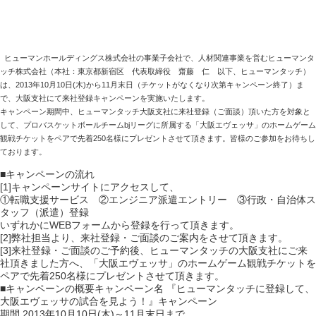
ヒューマンホールディングス株式会社の事業子会社で、人材関連事業を営むヒューマンタ
ッチ株式会社（本社：東京都新宿区 代表取締役 齋藤 仁 以下、ヒューマンタッチ）
は、2013年10月10日(木)から11月末日（チケットがなくなり次第キャンペーン終了）ま
で、大阪支社にて来社登録キャンペーンを実施いたします。
キャンペーン期間中、ヒューマンタッチ大阪支社に来社登録（ご面談）頂いた方を対象と
して、プロバスケットボールチームbjリーグに所属する「大阪エヴェッサ」のホームゲーム
観戦チケットをペアで先着250名様にプレゼントさせて頂きます。皆様のご参加をお待ちし
ております。
■キャンペーンの流れ
[1]キャンペーンサイトにアクセスして、
①転職支援サービス ②エンジニア派遣エントリー ③行政・自治体ス
タッフ（派遣）登録
いずれかにWEBフォームから登録を行って頂きます。
[2]弊社担当より、来社登録・ご面談のご案内をさせて頂きます。
[3]来社登録・ご面談のご予約後、ヒューマンタッチの大阪支社にご来
社頂きました方へ、「大阪エヴェッサ」のホームゲーム観戦チケットを
ペアで先着250名様にプレゼントさせて頂きます。
■キャンペーンの概要キャンペーン名 『ヒューマンタッチに登録して、
大阪エヴェッサの試合を見よう！』キャンペーン
期間 2013年10月10日(木)～11月末日まで