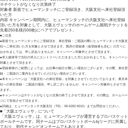
※チケットがなくなり次第終了
対象者 新規でヒューマンタッチにご登録頂き、大阪支社へ来社登録頂
いた方
内容 キャンペーン期間内に、ヒューマンタッチの大阪支社へ来社登録
頂いた方を対象として、大阪エヴェッサのホームゲーム観戦チケットを
先着250名様(500枚)にペアでプレゼント。
■ご注意
●新規でヒューマンタッチにご登録頂き、来社登録・ご面談の際にヒューマンタッチ大阪支
社へご来社頂いた方を対象とさせて頂きます。既存の登録者（仮登録者も含む）の方々に
おかれましては、申し訳ありませんが、キャンペーン対象外とさせて頂きます。
●求人媒体等で当社の求人にエントリーいただきました方におかれましても、キャンペーン
対象とさせて頂きます。
●登録者様のご経歴によっては、お仕事の紹介が難しい場合がございます。その際、来社登
録・ご面談のご案内をさせていただけない場合がございます。
●本キャンペーンは「大阪支社への来社登録」を対象とさせていただいております。東京本
社への来社登録・ご面談の場合、申し訳ございませんが、キャンペーン対象外とさせて頂
きます。
●キャンペーンはチケットがなくなり次第の終了とさせて頂きます。その際は、ホームペー
ジにて告知させて頂きます。
●詳細は、ヒューマンタッチ大阪支社（TEL：06-6282-6010）までお問合せください。
■「大阪エヴェッサ」について
「大阪エヴェッサ」は、ヒューマングループが運営するプロバスケット
ボールチームです。同チームはプロバスケットボールbjリーグに所属し
ており、初代チャンピオンチームでもあります。