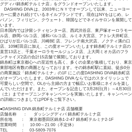
グディバ錦糸町テルミナ店」をグランドオープンいたします。
DASHING DIVA は、2003年にＮＹでオープンして以来、ニューヨー
カーに愛され続けているネイルブランドです。現在はNYをはじめ、レ
バノン、フィリピン、クウェート、韓国などでネイルサロンを展開して
います。
日本国内では汐留シティセンター店、西武渋谷店、東戸塚オーロラモー
ル店、静岡パルコ店、浦和パルコ店、ルミネ大宮店、アトレ大井町店、
ひばりが丘パルコ店、川崎BE 店、フレンテ南大沢店、ノクティ溝の口
店、109町田店に加え、この度オープンいたします錦糸町テルミナ店の
直営13店と、千葉オーロラモールジュンヌ店、上大岡ミオカ店のフラ
ンチャイズ2店の合計15店舗で展開しております。
錦糸町は東京都心への至近性も高く、多くの企業が集積しており、東京
東部地区有数の商圏となっております。その錦糸町駅に直結、徒歩0分
の商業施設「錦糸町テルミナ」の1F にこの度DASHING DIVA錦糸町店
がオープンいたします。DASHING DIVA ならではのスタイリッシュで
可愛らしい空間で、OLから主婦の方まで幅広いお客様にネイルを楽し
んでいただけます。また、オープンを記念して3月28日(月）～4月30日
（土）までオープニングキャンペーンを実施いたします。キャンペーン
の詳細につきましてはPDFをご覧下さい。
●DASHING DIVA 錦糸町テルミナ店 店舗概要
店舗名称 ： ダッシングディバ 錦糸町テルミナ店
所在地 ： 東京都墨田区錦糸1-2-47 錦糸町テルミナ2-1F
営業時間 ： 10:00～21:00（不定休）
TEL ： 03-5809-7076