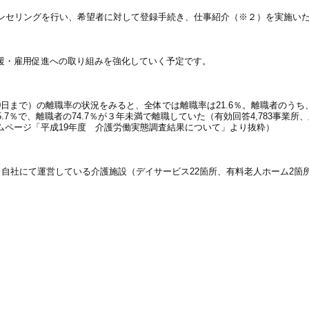
ウンセリングを行い、希望者に対して登録手続き、仕事紹介（※２）を実施い
援・雇用促進への取り組みを強化していく予定です。
月30日まで）の離職率の状況をみると、全体では離職率は21.6％。離職者のう
.7％で、離職者の74.7％が３年未満で離職していた（有効回答4,783事業所
ームページ「平成19年度 介護労働実態調査結果について」より抜粋）
、自社にて運営している介護施設（デイサービス22箇所、有料老人ホーム2箇