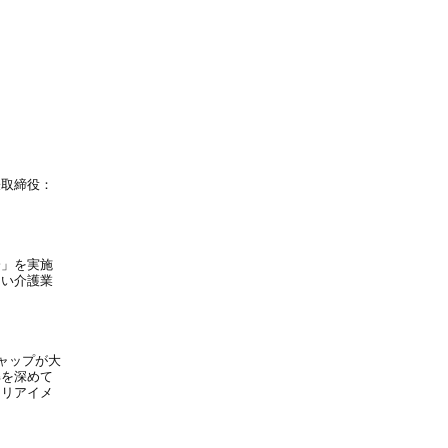
表取締役：
会」を実施
しい介護業
ャップが大
解を深めて
ャリアイメ