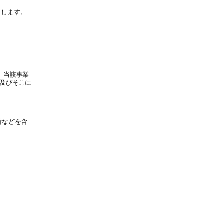
たします。
ち、当該事業
、及びそこに
所などを含