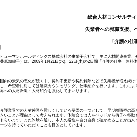
総合人材コンサルティ
失業者への就職支援、
｢介護の仕
ヒューマンホールディングス株式会社の事業子会社で、主に人材関連事業、
桑原加鶴子）は、2009年1月21日(水)、22日(木)の2日間「介護の仕事
国内の景気の悪化が続く中、契約不更新や契約解除などで失業者が増え続け
し、希望者に対しては適職カウンセリング、仕事紹介を行います。これによ
界への人材派遣・人材紹介を強化してまいります。
介護業界での人材確保を難しくしている要因の一つとして、早期離職率の高さ
きいことが理由として考えられます。体験会では人をベッドから椅子へ移動
もらいます。また体験を通し、本人の適性を自分自身で確かめることが出来
ージを持っていただくことも目的としています。