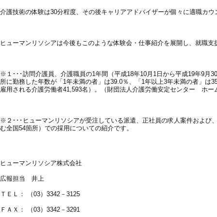
介護技術の体験は30分程度、その後キャリアアドバイザーが個々に適職カ
ヒューマンリソシアは今後もこのような体験会・仕事紹介を展開し、就職支
※１･･･訪問介護員、介護職員の1年間（平成18年10月1日から平成19年9
所に勤務した年数が「1年未満の者」は39.0％、「1年以上3年未満の者」は35
雇用される介護労働者41,593名）。（財団法人介護労働安定センター ホ
※２･･･ヒューマンリソシアが受注している派遣、正社員の求人案件および
む全国54箇所）での採用についての紹介です。
ヒューマンリソシア株式会社
広報担当 井上
ＴＥＬ： （03）3342－3125
ＦＡＸ： （03）3342－3291