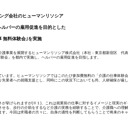
ング会社のヒューマンリソシア
ヘルパーの雇用促進を目的とした
事 無料体験会｣を実施
介護事業を展開するヒューマンリソシア株式会社（本社：東京都新宿区 代
 無料体験会」を都内で実施し、ヘルパーの雇用促進を目指します。
ています。ヒューマンリソシアではこのたび参加費無料の「介護の仕事体験
り失業者への就職支援とし、同時にこの状況下においても尚、人材確保が厳
が挙げられますが(※１)、これは就業前の仕事に対するイメージと現実のギ
させる、歩行の介助をするなど介護の実務を経験することで、介護職への理
ます。今回は求職者の方々に、自身の適性を判断してもらうことで将来のキ