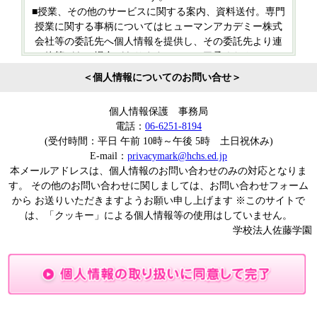
■授業、その他のサービスに関する案内、資料送付。専門
授業に関する事柄についてはヒューマンアカデミー株式
会社等の委託先へ個人情報を提供し、その委託先より連
絡等がある場合がありますので、ご了承ください。
＜個人情報についてのお問い合せ＞
【提供について】
■法令に基づく場合及び本人ならびに公衆の生命・健康・
個人情報保護 事務局
財産を脅かす可能性がある場合などを除き、ご本人の同
電話：
06-6251-8194
意を得ることなく他に利用及び第三者に提供することは
(受付時間：平日 午前 10時～午後 5時 土日祝休み)
ありません。
E-mail：
privacymark@hchs.ed.jp
本メールアドレスは、個人情報のお問い合わせのみの対応となりま
【委託について】
す。
その他のお問い合わせに関しましては、お問い合わせフォーム
■個人情報を第三者に委託する場合は、当法人の厳正な管
から
お送りいただきますようお願い申し上げます
※このサイトで
理の下で行ないます。
は、「クッキー」による個人情報等の使用はしていません。
学校法人佐藤学園
【ご本人様が個人情報を与えることの任意性及び当該情報
を与えなかった場合に生じる結果について】
■個人情報の記入については任意の項目もございますが記
載頂けない場合や記入間違い等がある場合は資料の発送
やご案内・ご連絡などに支障をきたす場合がございます
のでご注意ください。