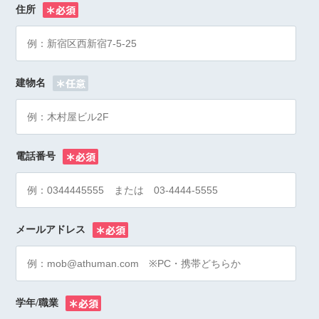
住所
※
建物名
電話番号
※
メールアドレス
※
学年/職業
※