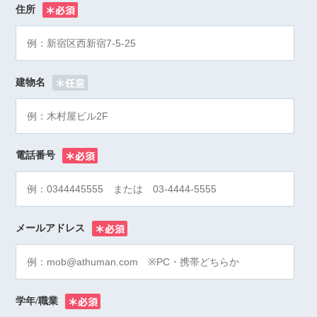
住所
※
建物名
電話番号
※
メールアドレス
※
学年/職業
※