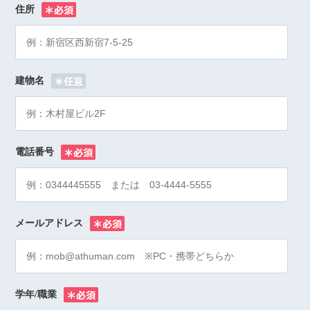
住所
※
建物名
電話番号
※
メールアドレス
※
学年/職業
※