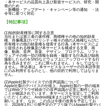
・本サービスの品質向上及び新規サービスの、研究・開
発のため
・新機能・アップデート・キャンペーン等の通知 ・法
令等に基づく対応
【特記事項】
(1)知的財産権等に関する注意
当社または第三者の著作権、商標権その他の知的財産
権、肖像権及びパブリシティ権その他の人格権ならびに
所有権その他の財産権を侵害する行為（本サービスによ
り提供される映像及び本サービスを構成する文章、画
像、動画、音声、音楽、デザイン、プログラム、ソフト
ウェアその他一切の情報を録画・撮影する行為及び録画
撮影したものをSNSなどウェブ上にアップロードする行
為を含みますが、これに限られません。）をしてはなり
ません。 申込者は、本サービスをユーザーの日本語学習
にのみ利用するものとし、他の目的で利用してはなりま
せん。
(2)Apple社製デバイスでの音声認識について
Apple社製のデバイスの仕様上、Apple社製の一部の端末
ではWebブラウザ経由での音声認識が正常に動作しない
ことが確認されています。本サービスを安定してご利用
いただくために、Android端末またはPCでのご使用をお
願いします。 なお、この点は今後の改善を予定してお
り、2026年1月に公開予定のアプリ版ではApple社製デバ