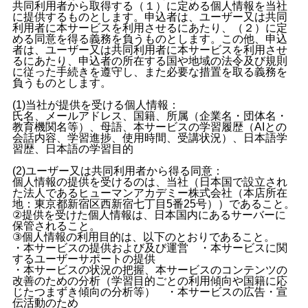
共同利用者から取得する（１）に定める個人情報を当社
に提供するものとします。申込者は、ユーザー又は共同
利用者に本サービスを利用させるにあたり、（２）に定
める同意を得る義務を負うものとします。この他、申込
者は、ユーザー又は共同利用者に本サービスを利用させ
るにあたり、申込者の所在する国や地域の法令及び規則
に従った手続きを遵守し、また必要な措置を取る義務を
負うものとします。
(1)当社が提供を受ける個人情報：
氏名、メールアドレス、国籍、所属（企業名・団体名・
教育機関名等）、母語、本サービスの学習履歴（AIとの
会話内容、学習進捗、使用時間、受講状況）、日本語学
習歴、日本語の学習目的
(2)ユーザー又は共同利用者から得る同意：
個人情報の提供を受けるのは、当社（日本国で設立され
た法人であるヒューマンアカデミー株式会社（本店所在
地：東京都新宿区西新宿七丁目5番25号））であること。
②提供を受けた個人情報は、日本国内にあるサーバーに
保管されること。
③個人情報の利用目的は、以下のとおりであること。
・本サービスの提供および及び運営 ・本サービスに関
するユーザーサポートの提供
・本サービスの状況の把握、本サービスのコンテンツの
改善のための分析（学習目的ごとの利用傾向や国籍に応
じたつまずき傾向の分析等） ・本サービスの広告・宣
伝活動のため