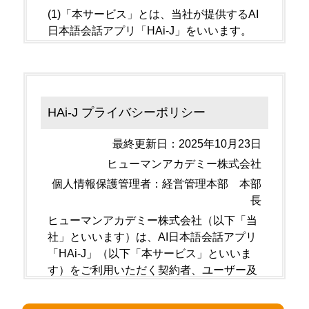
(1)「本サービス」とは、当社が提供するAI
日本語会話アプリ「HAi-J」をいいます。
HAi-Jは日本語学習者向けのWebベースAI
学習サービスです。AIを相手とする会話練
習を含む、日本語能力の向上を目的とした
各種学習機能を提供します。
HAi-J プライバシーポリシー
(2)「契約者」とは、当社と契約し、次号に
定義するユーザーに対し、本サービスの利
最終更新日：2025年10月23日
用環境を提供する法人・団体・学校などの
ヒューマンアカデミー株式会社
教育機関及び行政機関その他の団体（以下
「法人等」といいます。）をいいます。
個人情報保護管理者：経営管理本部 本部
長
(3)「共同利用者」とは、第７条１項の規定
により、契約者と共同して本サービスを利
ヒューマンアカデミー株式会社（以下「当
用する者をいいます。
社」といいます）は、AI日本語会話アプリ
「HAi-J」（以下「本サービス」といいま
(4)「ユーザー」とは、本サービスの利用者
す）をご利用いただく契約者、ユーザー及
として、契約者が当社所定の方法で届け出
び共同利用者（以下「ユーザー等」といい
たことにより、当社から本サービスの利用
ます）等の個人情報を適切に保護すること
環境を提供され、本サービスを利用する個