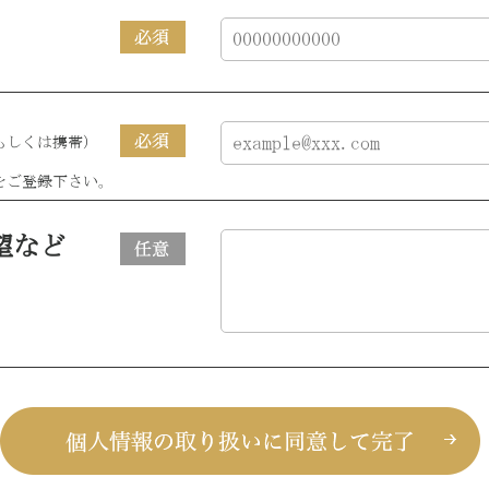
Cもしくは携帯）
をご登録下さい。
望など