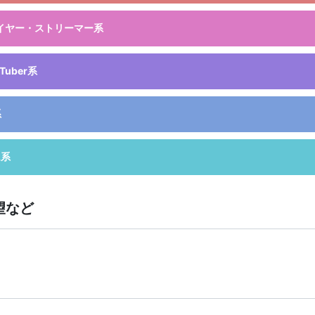
プレイヤー・ストリーマー系
uber系
系
ム系
望など